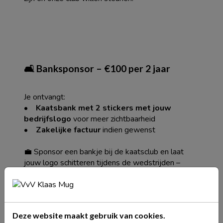
🛋️ Banksponsor – €100 per 2 jaar
Je ontvangt:
•
Kaatsbank met 2 stickers met jouw
bedrijfslogo
voor meer zichtbaarheid
•
Zakelijke factuur
indien gewenst
💼 Sponsor een bankje bij de kaatsclub en laat
jouw logo schitteren tijdens de wedstrijden –
perfect voor kleine bedrijven
Deze website maakt gebruik van cookies.