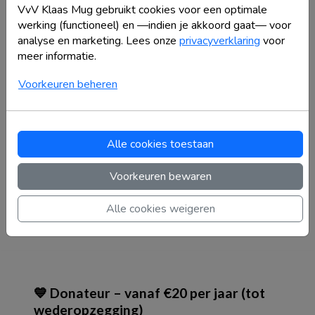
VvV Klaas Mug gebruikt cookies voor een optimale
werking (functioneel) en —indien je akkoord gaat— voor
🎾 Balsponsor – €30 per jaar (tot
analyse en marketing. Lees onze
privacyverklaring
voor
wederopzegging)
meer informatie.
Voorkeuren beheren
Je ontvangt:
• Vermelding als balsponsor op het speciale
"Keatsbal wall of fame"-bord
in de kantine
•
Zakelijke factuur
indien gewenst
Alle cookies toestaan
🎯 Een laagdrempelige manier om een verschil te
Voorkeuren bewaren
maken – perfect voor kaatsfanaten, ouders of
kleine bedrijven.
Alle cookies weigeren
💙 Donateur – vanaf €20 per jaar (tot
wederopzegging)