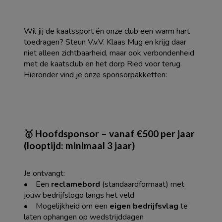
Wil jij de kaatssport én onze club een warm hart
toedragen? Steun V.v.V. Klaas Mug en krijg daar
niet alleen zichtbaarheid, maar ook verbondenheid
met de kaatsclub en het dorp Ried voor terug.
Hieronder vind je onze sponsorpakketten:
Home
Sponsoren
Sponsormogelijkheden
🥇 Hoofdsponsor – vanaf €500 per jaar
(looptijd: minimaal 3 jaar)
Je ontvangt:
• Een
reclamebord
(standaardformaat) met
jouw bedrijfslogo langs het veld
• Mogelijkheid om een
eigen bedrijfsvlag
te
laten ophangen op wedstrijddagen