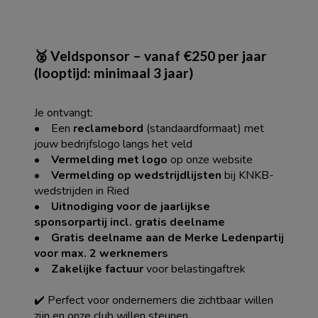
🥈 Veldsponsor – vanaf €250 per jaar
(looptijd: minimaal 3 jaar)
Je ontvangt:
• Een
reclamebord
(standaardformaat) met
jouw bedrijfslogo langs het veld
•
Vermelding met logo
op onze website
•
Vermelding op wedstrijdlijsten
bij KNKB-
wedstrijden in Ried
•
Uitnodiging voor de jaarlijkse
sponsorpartij incl. gratis deelname
•
Gratis deelname aan de Merke Ledenpartij
voor max. 2 werknemers
•
Zakelijke factuur
voor belastingaftrek
✔️ Perfect voor ondernemers die zichtbaar willen
zijn en onze club willen steunen.